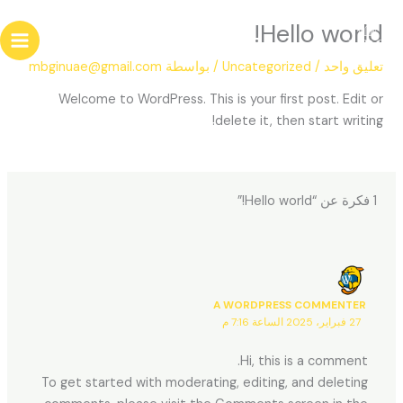
خطي
Hello world!
لى
لمحتوى
تعليق واحد
/
Uncategorized
/ بواسطة
mbginuae@gmail.com
Welcome to WordPress. This is your first post. Edit or
delete it, then start writing!
1 فكرة عن “Hello world!”
A WORDPRESS COMMENTER
27 فبراير، 2025 الساعة 7:16 م
Hi, this is a comment.
To get started with moderating, editing, and deleting